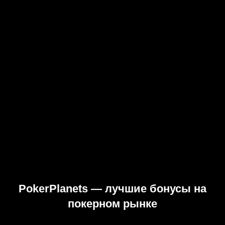
PokerPlanets — лучшие бонусы на
покерном рынке