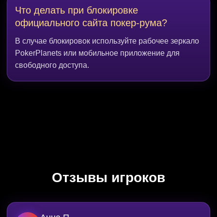
Что делать при блокировке
официального сайта покер-рума?
В случае блокировок используйте рабочее зеркало
PokerPlanets или мобильное приложение для
свободного доступа.
Отзывы игроков