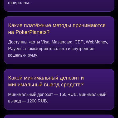
фрироллы.
Какие платёжные методы принимаются
на PokerPlanets?
Доступны карты Visa, Mastercard, СБП, WebMoney,
Payeer, а также криптовалюта и внутренние
кошельки руму.
Какой минимальный депозит и
минимальный вывод средств?
Минимальный депозит — 150 RUB, минимальный
вывод — 1200 RUB.