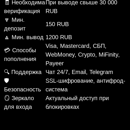
🧾 Необходима
При выводе свыше 30 000
верификация
RUB
🔽 Мин.
150 RUB
депозит
🔼 Мин. вывод
1200 RUB
Visa, Mastercard, СБП,
💳 Способы
WebMoney, Crypto, MiFinity,
пополнения
Payeer
🔍 Поддержка
Чат 24/7, Email, Telegram
🛡
SSL-шифрование, антифрод-
Безопасность
система
🪞 Зеркало
Актуальный доступ при
для входа
блокировках