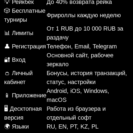
💡 Рейкбек
До 40% возврата рейка
🎲 Бесплатные
Фрироллы каждую неделю
турниры
От 1 RUB до 10 000 RUB за
📊 Лимиты
раздачу
👤 Регистрация
Телефон, Email, Telegram
Основной сайт, рабочее
🔐 Вход
зеркало
👛 Личный
Бонусы, история транзакций,
кабинет
статус, настройки
Android, iOS, Windows,
📱 Приложение
macOS
🖥 Десктопная
Работа из браузера и
версия
отдельный софт
🌍 Языки
RU, EN, PT, KZ, PL