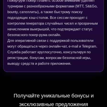
Покер-рум Покер Планетс особое внимание уделяет
турнирам с разнообразными форматами (MTT, Sit&Go,
bounty, сателлиты), а также быстрому поиску
подходящих кэш-столов. Все сессии проходят с
контролем генератора случайных чисел и прозрачным
начислением выигрышей, что подтверждает статус
безопасного покер-рума онлайн.
Для оперативной связи с поддержкой пользователи
могут обращаться через онлайн-чат, e-mail и Telegram.
Служба работает круглосуточно, консультируя по
регистрации, бонусам, вопросам безопасной игры,
выводу средств и работе приложения.
Получайте уникальные бонусы и
эксклюзивные предложения