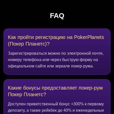
FAQ
Как пройти регистрацию на PokerPlanets
(Покер Планетс)?
Зарегистрироваться можно по электронной почте,
номеру телефона или через быструю форму на
официальном сайте или зеркале покер-рума.
Какие бонусы предоставляет покер-рум
Покер Планетс?
Доступен приветственный бонус +300% к первому
депозиту, а также рейкбек до 40% и еженедельные