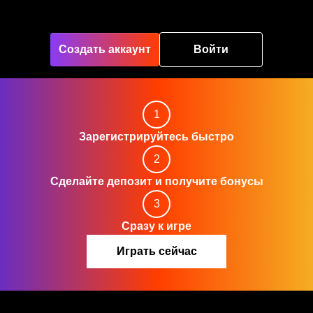
Создать аккаунт
Войти
1
Зарегистрируйтесь быстро
2
Сделайте депозит и получите бонусы
3
Сразу к игре
Играть сейчас