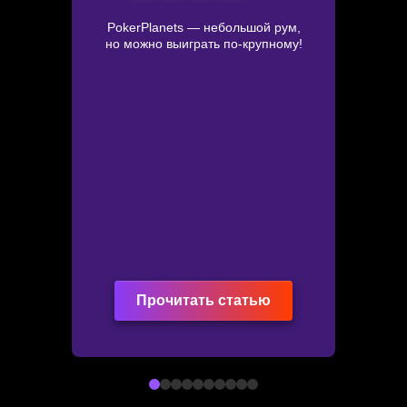
PokerPlanets — небольшой рум,
но можно выиграть по-крупному!
Прочитать статью